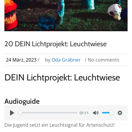
20 DEIN Lichtprojekt: Leuchtwiese
24 März, 2023
/
by
Oda Gräbner
/ No comments
DEIN Lichtprojekt: Leuchtwiese
Audioguide
01:11
P
M
S
Die Jugend setzt ein Leuchtsignal für Artenschutz!
l
u
e