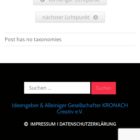
nächster Lichtpunkt
Post has no taxonomies
Suche
nach:
Ideengeber & Alleiniger Gesellschafter KRONACH
Creativ e.V.
IMPRESSUM
I
DATENSCHUTZERKLÄRUNG