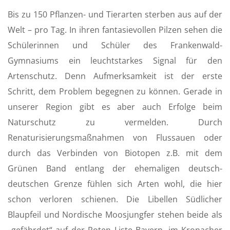
a
t
t
Bis zu 150 Pflanzen- und Tierarten sterben aus auf der
y
e
t
Welt – pro Tag. In ihren fantasievollen Pilzen sehen die
i
Schülerinnen und Schüler des Frankenwald-
n
Gymnasiums ein leuchtstarkes Signal für den
g
s
Artenschutz. Denn Aufmerksamkeit ist der erste
Schritt, dem Problem begegnen zu können. Gerade in
unserer Region gibt es aber auch Erfolge beim
Naturschutz zu vermelden. Durch
Renaturisierungsmaßnahmen von Flussauen oder
durch das Verbinden von Biotopen z.B. mit dem
Grünen Band entlang der ehemaligen deutsch-
deutschen Grenze fühlen sich Arten wohl, die hier
schon verloren schienen. Die Libellen Südlicher
Blaupfeil und Nordische Moosjungfer stehen beide als
„gefährdet“ auf der Roten Liste Bayern, im Kronacher