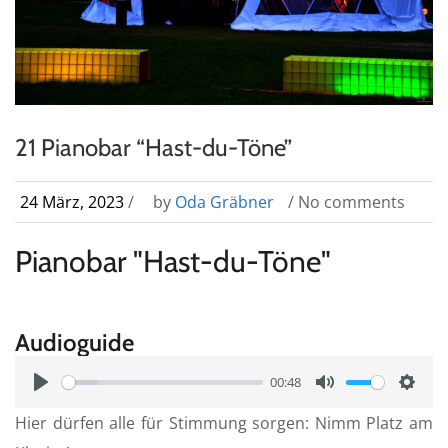
21 Pianobar “Hast-du-Töne”
24 März, 2023
/
by
Oda Gräbner
/ No comments
Pianobar "Hast-du-Töne"
Audioguide
00:48
P
M
S
Hier dürfen alle für Stimmung sorgen: Nimm Platz am
l
u
e