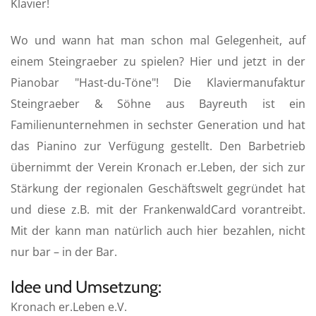
Klavier!
a
t
t
y
e
t
Wo und wann hat man schon mal Gelegenheit, auf
i
einem Steingraeber zu spielen? Hier und jetzt in der
n
Pianobar "Hast-du-Töne"! Die Klaviermanufaktur
g
s
Steingraeber & Söhne aus Bayreuth ist ein
Familienunternehmen in sechster Generation und hat
das Pianino zur Verfügung gestellt. Den Barbetrieb
übernimmt der Verein Kronach er.Leben, der sich zur
Stärkung der regionalen Geschäftswelt gegründet hat
und diese z.B. mit der FrankenwaldCard vorantreibt.
Mit der kann man natürlich auch hier bezahlen, nicht
nur bar – in der Bar.
Idee und Umsetzung:
Kronach er.Leben e.V.