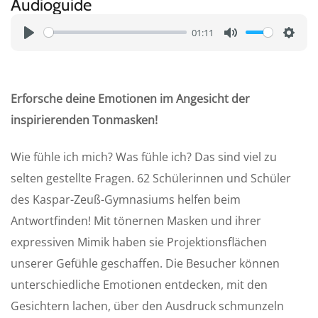
Audioguide
01:11
P
M
S
l
u
e
a
t
t
Erforsche deine Emotionen im Angesicht der
y
e
t
inspirierenden Tonmasken!
i
n
Wie fühle ich mich? Was fühle ich? Das sind viel zu
g
selten gestellte Fragen. 62 Schülerinnen und Schüler
s
des Kaspar-Zeuß-Gymnasiums helfen beim
Antwortfinden! Mit tönernen Masken und ihrer
expressiven Mimik haben sie Projektionsflächen
unserer Gefühle geschaffen. Die Besucher können
unterschiedliche Emotionen entdecken, mit den
Gesichtern lachen, über den Ausdruck schmunzeln