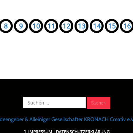
8
9
10
11
12
13
14
15
16
Suche
nach:
Ideengeber & Alleiniger Gesellschafter KRONACH Creativ e.V
IMPRESSUM
I
DATENSCHUTZERKLÄRUNG