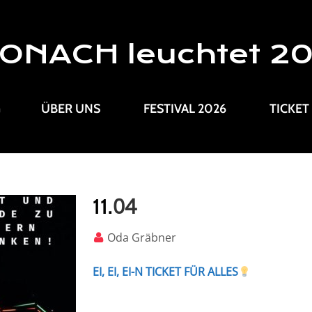
ONACH leuchtet 2
G
ÜBER UNS
FESTIVAL 2026
TICKET
04
11.
Oda Gräbner
EI, EI, EI-N TICKET FÜR ALLES