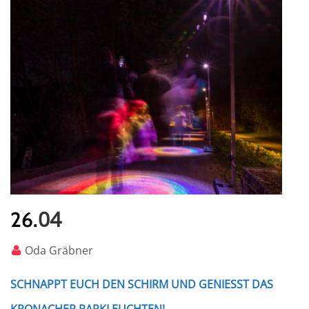
04
26.
Oda Gräbner
SCHNAPPT EUCH DEN SCHIRM UND GENIESST DAS K
RONACHER PARKLEUCHTEN!