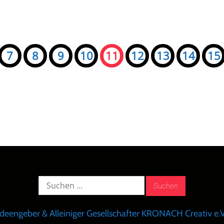
7
8
9
10
11
12
13
14
15
Suche
nach:
Ideengeber & Alleiniger Gesellschafter KRONACH Creativ e.V