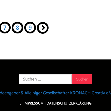
7
8
9
»
Suche
nach:
Ideengeber & Alleiniger Gesellschafter KRONACH Creativ e.V
IMPRESSUM
I
DATENSCHUTZERKLÄRUNG