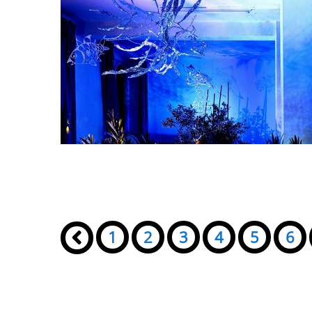
Seiten:
«
1
2
3
4
5
6