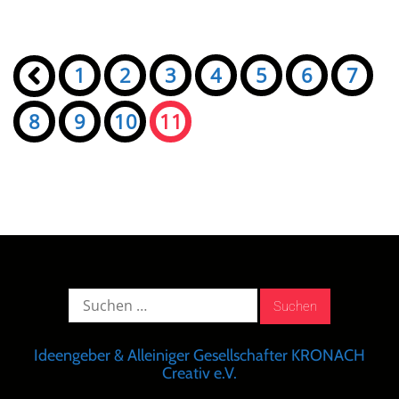
Seiten:
«
1
2
3
4
5
6
7
8
9
10
11
Suche
nach:
Ideengeber & Alleiniger Gesellschafter KRONACH
Creativ e.V.