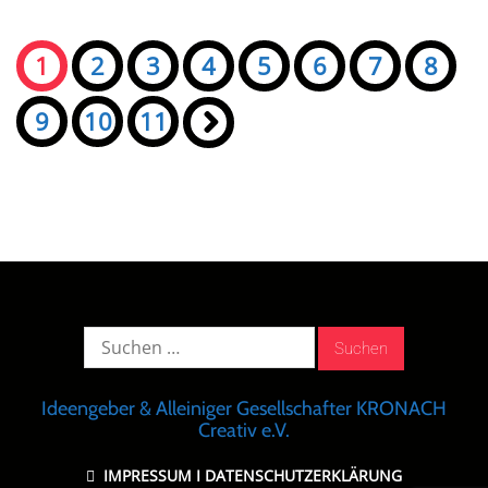
Seiten:
1
2
3
4
5
6
7
8
9
10
11
»
Suche
nach:
Ideengeber & Alleiniger Gesellschafter KRONACH
Creativ e.V.
IMPRESSUM
I
DATENSCHUTZERKLÄRUNG