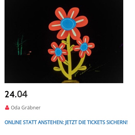
04
24.
Oda Gräbner
ONLINE STATT ANSTEHEN: JETZT DIE TICKETS SICHERN!