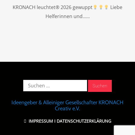
KRONACH leuchtet® 2026 gewuppt
Liebe
Helferinnen und...
Suche
nach:
Ideengeber & Alleiniger Gesellschafter KRONACH
Creativ e.V.
IMPRESSUM
I
DATENSCHUTZERKLÄRUNG