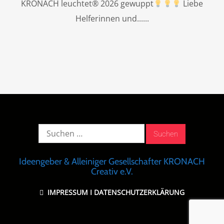
KRONACH leuchtet® 2026 gewuppt
Liebe
Helferinnen und...
Suche
nach:
Ideengeber & Alleiniger Gesellschafter KRONACH
Creativ e.V.
IMPRESSUM
I
DATENSCHUTZERKLÄRUNG