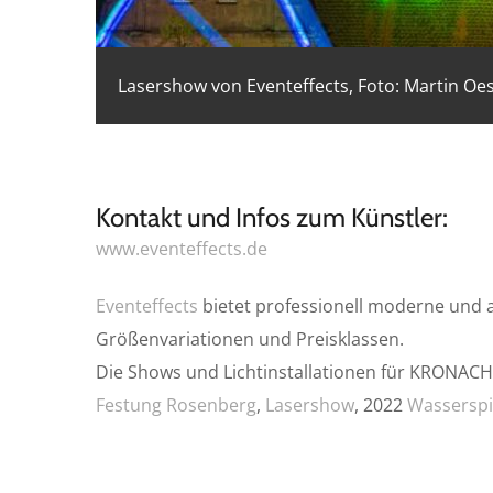
Lasershow von Eventeffects, Foto: Martin Oes
Kontakt und Infos zum Künstler:
www.eventeffects.de
Eventeffects
bietet professionell moderne und au
Größenvariationen und Preisklassen.
Die Shows und Lichtinstallationen für KRONACH
Festung Rosenberg
,
Lasershow
, 2022
Wasserspi