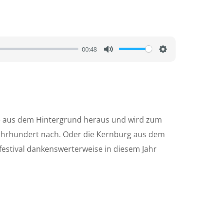
00:48
M
S
u
e
t
t
e
t
i
 sie aus dem Hintergrund heraus und wird zum
n
 Jahrhundert nach. Oder die Kernburg aus dem
g
tfestival dankenswerterweise in diesem Jahr
s