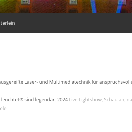
terlein
sgereifte Laser- und Multimediatechnik für anspruchsvolle 
 leuchtet® sind legendär: 2024
Live-Lightshow
,
Schau an, d
ele