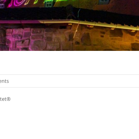
ents
htet®