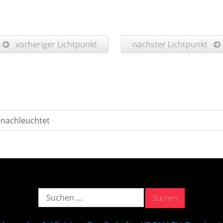
vorheriger Lichtpunkt
nächster Lichtpunkt
ronachleuchtet
Suche
nach: