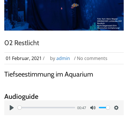
02 Restlicht
01 Februar, 2021
/
by
admin
/ No comments
Tiefseestimmung im Aquarium
Audioguide
00:47
P
M
S
l
u
e