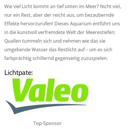
a
t
t
Wie viel Licht kommt an tief unten im Meer? Nicht viel,
y
e
t
nur ein Rest, aber der reicht aus, um bezaubernde
i
Effekte hervorzurufen! Dieses Aquarium entführt uns
n
in die kunstvoll verfremdete Welt der Meerestiefen:
g
s
Quallen tummeln sich und nehmen wie das sie
umgebende Wasser das Restlicht auf – um es sich
farbprächtig schillernd gegenseitig zuzuspielen.
Lichtpate:
Top-Sponsor