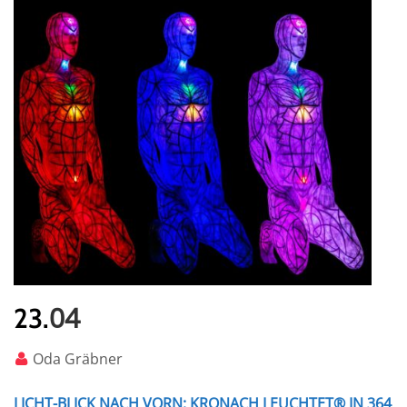
04
23.
Oda Gräbner
LICHT-BLICK NACH VORN: KRONACH LEUCHTET® IN 364