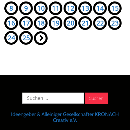
8
9
10
11
12
13
14
15
16
17
18
19
20
21
22
23
24
25
»
Suche
nach:
Ideengeber & Alleiniger Gesellschafter KRONACH
Creativ e.V.