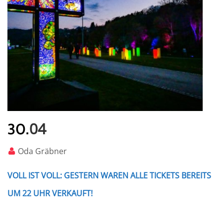
04
30.
Oda Gräbner
VOLL IST VOLL: GESTERN WAREN ALLE TICKETS BEREITS
UM 22 UHR VERKAUFT!