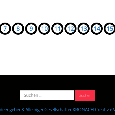
7
8
9
10
11
12
13
14
15
Suche
nach:
Ideengeber & Alleiniger Gesellschafter KRONACH Creativ e.V