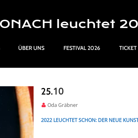
ONACH leuchtet 2
G
ÜBER UNS
FESTIVAL 2026
TICKET
10
25.
Oda Gräbner
2022 LEUCHTET SCHON: DER NEUE KUNST