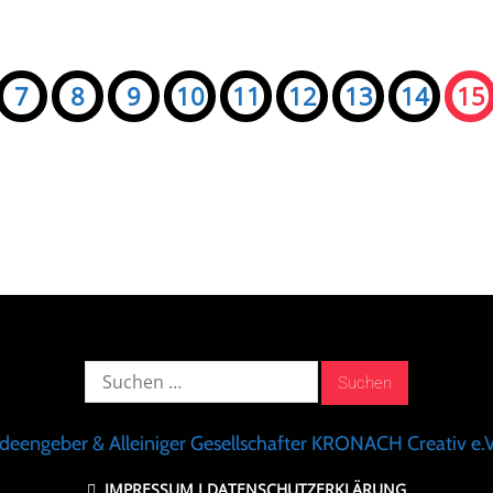
7
8
9
10
11
12
13
14
15
Suche
nach:
Ideengeber & Alleiniger Gesellschafter KRONACH Creativ e.V
IMPRESSUM
I
DATENSCHUTZERKLÄRUNG