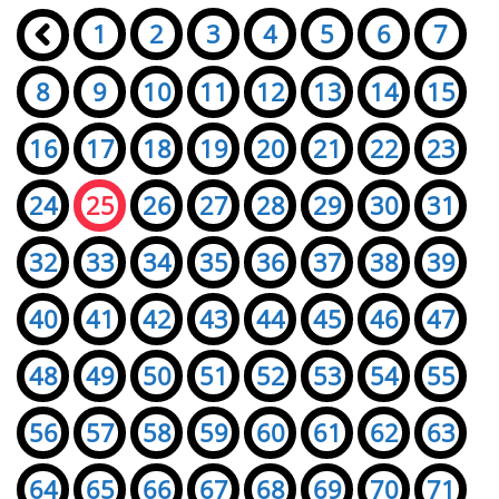
Seiten:
«
1
2
3
4
5
6
7
8
9
10
11
12
13
14
15
16
17
18
19
20
21
22
23
24
25
26
27
28
29
30
31
32
33
34
35
36
37
38
39
40
41
42
43
44
45
46
47
48
49
50
51
52
53
54
55
56
57
58
59
60
61
62
63
64
65
66
67
68
69
70
71