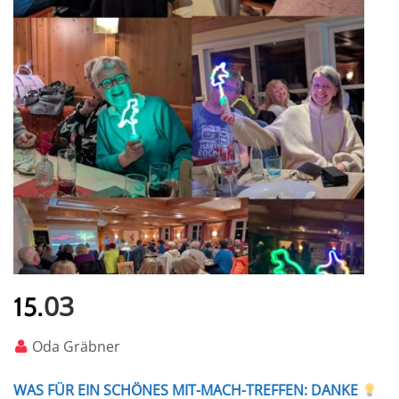
03
15.
Oda Gräbner
WAS FÜR EIN SCHÖNES MIT-MACH-TREFFEN: DANKE