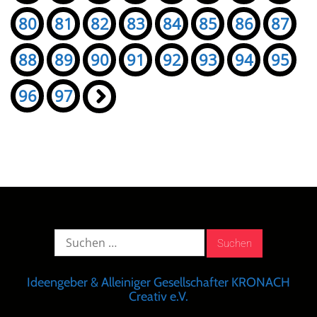
80
81
82
83
84
85
86
87
88
89
90
91
92
93
94
95
96
97
»
Suche
nach:
Ideengeber & Alleiniger Gesellschafter KRONACH
Creativ e.V.