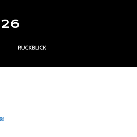
026
RÜCKBLICK
®!