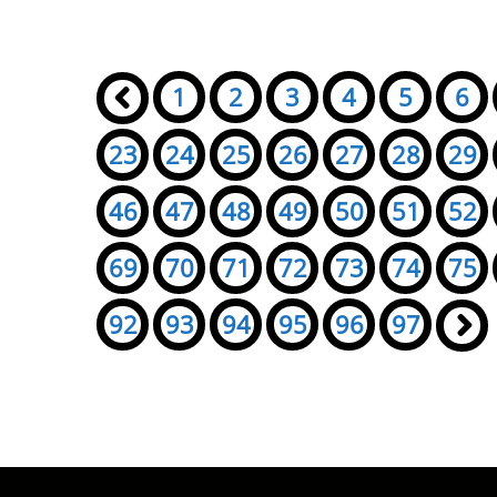
Seiten:
«
1
2
3
4
5
6
23
24
25
26
27
28
29
46
47
48
49
50
51
52
69
70
71
72
73
74
75
92
93
94
95
96
97
»