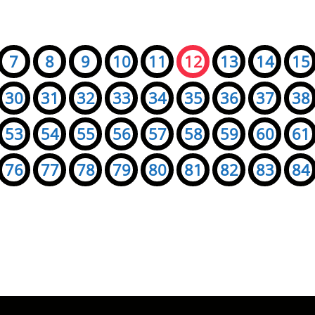
7
8
9
10
11
12
13
14
15
30
31
32
33
34
35
36
37
38
53
54
55
56
57
58
59
60
61
76
77
78
79
80
81
82
83
84