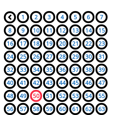
Seiten:
«
1
2
3
4
5
6
7
8
9
10
11
12
13
14
15
16
17
18
19
20
21
22
23
24
25
26
27
28
29
30
31
32
33
34
35
36
37
38
39
40
41
42
43
44
45
46
47
48
49
50
51
52
53
54
55
56
57
58
59
60
61
62
63