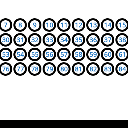
7
8
9
10
11
12
13
14
15
30
31
32
33
34
35
36
37
38
53
54
55
56
57
58
59
60
61
76
77
78
79
80
81
82
83
84