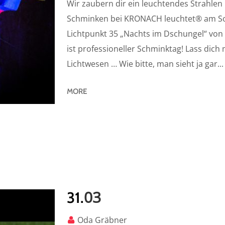
Wir zaubern dir ein leuchtendes Strahlen 
Schminken bei KRONACH leuchtet® am Son
Lichtpunkt 35 „Nachts im Dschungel“ von 
ist professioneller Schminktag! Lass dich 
Lichtwesen … Wie bitte, man sieht ja gar...
MORE
03
31.
Oda Gräbner