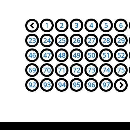
Seiten:
«
1
2
3
4
5
6
23
24
25
26
27
28
29
46
47
48
49
50
51
52
69
70
71
72
73
74
75
92
93
94
95
96
97
»