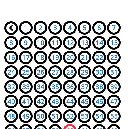
Seiten:
«
1
2
3
4
5
6
7
8
9
10
11
12
13
14
15
16
17
18
19
20
21
22
23
24
25
26
27
28
29
30
31
32
33
34
35
36
37
38
39
40
41
42
43
44
45
46
47
48
49
50
51
52
53
54
55