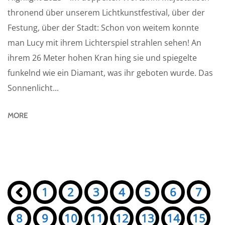
thronend über unserem Lichtkunstfestival, über der
Festung, über der Stadt: Schon von weitem konnte
man Lucy mit ihrem Lichterspiel strahlen sehen! An
ihrem 26 Meter hohen Kran hing sie und spiegelte
funkelnd wie ein Diamant, was ihr geboten wurde. Das
Sonnenlicht...
MORE
Seiten:
«
1
2
3
4
5
6
7
8
9
10
11
12
13
14
15