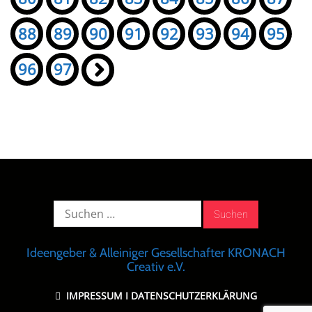
88
89
90
91
92
93
94
95
96
97
»
Suche
nach:
Ideengeber & Alleiniger Gesellschafter KRONACH
Creativ e.V.
IMPRESSUM
I
DATENSCHUTZERKLÄRUNG