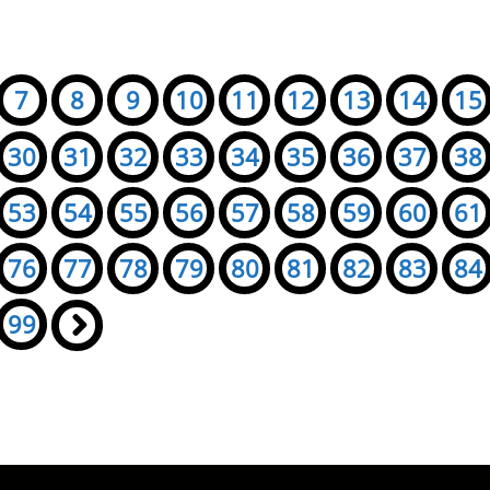
7
8
9
10
11
12
13
14
15
30
31
32
33
34
35
36
37
38
53
54
55
56
57
58
59
60
61
76
77
78
79
80
81
82
83
84
99
»