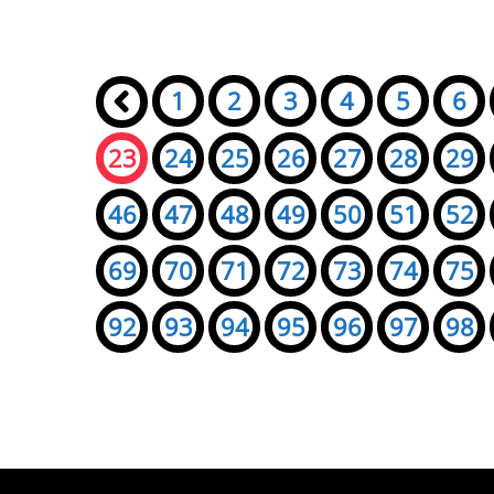
Seiten:
«
1
2
3
4
5
6
23
24
25
26
27
28
29
46
47
48
49
50
51
52
69
70
71
72
73
74
75
92
93
94
95
96
97
98