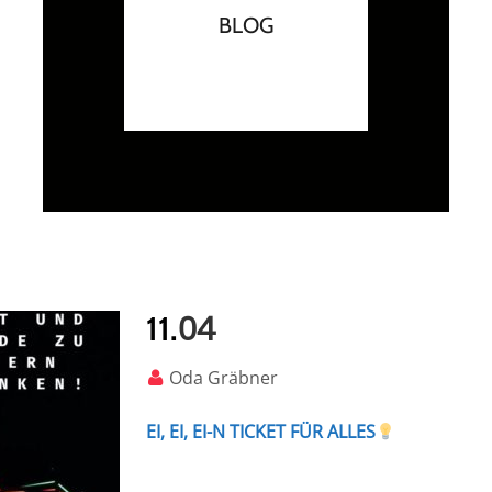
BLOG
04
11.
Oda Gräbner
EI, EI, EI-N TICKET FÜR ALLES