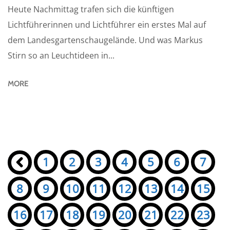
Heute Nachmittag trafen sich die künftigen
Lichtführerinnen und Lichtführer ein erstes Mal auf
dem Landesgartenschaugelände. Und was Markus
Stirn so an Leuchtideen in...
MORE
Seiten:
«
1
2
3
4
5
6
7
8
9
10
11
12
13
14
15
16
17
18
19
20
21
22
23