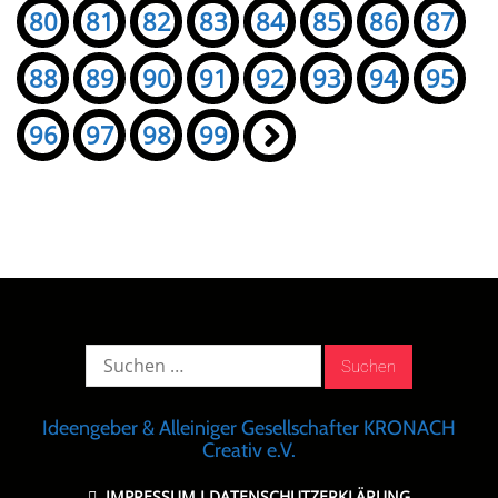
80
81
82
83
84
85
86
87
88
89
90
91
92
93
94
95
96
97
98
99
»
Suche
nach:
Ideengeber & Alleiniger Gesellschafter KRONACH
Creativ e.V.
IMPRESSUM
I
DATENSCHUTZERKLÄRUNG