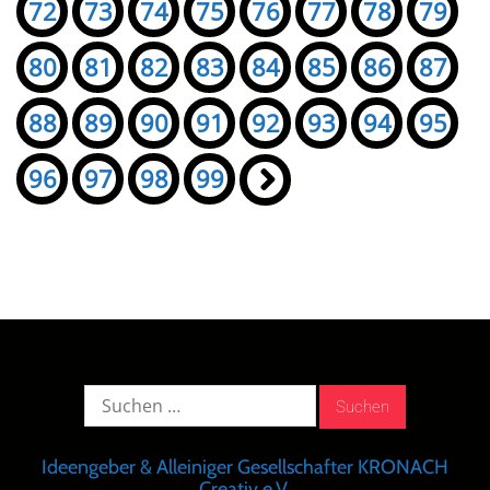
72
73
74
75
76
77
78
79
80
81
82
83
84
85
86
87
88
89
90
91
92
93
94
95
96
97
98
99
»
Suche
nach:
Ideengeber & Alleiniger Gesellschafter KRONACH
Creativ e.V.