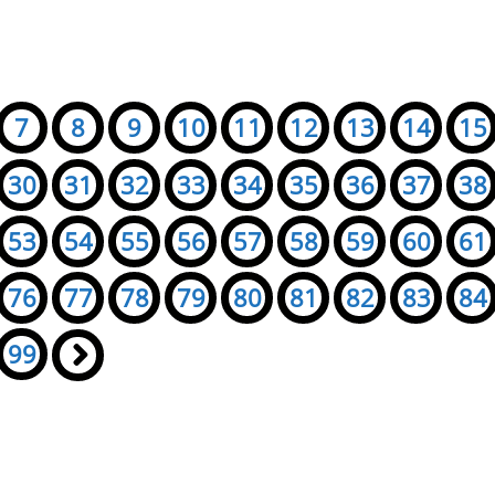
7
8
9
10
11
12
13
14
15
30
31
32
33
34
35
36
37
38
53
54
55
56
57
58
59
60
61
76
77
78
79
80
81
82
83
84
99
»