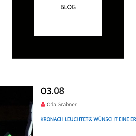
BLOG
08
03.
Oda Gräbner
KRONACH LEUCHTET® WÜNSCHT EINE E