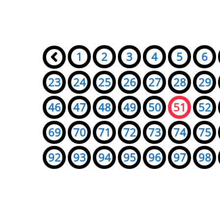
Seiten:
«
1
2
3
4
5
6
23
24
25
26
27
28
29
46
47
48
49
50
51
52
69
70
71
72
73
74
75
92
93
94
95
96
97
98