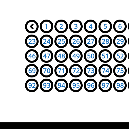
Seiten:
«
1
2
3
4
5
6
23
24
25
26
27
28
29
46
47
48
49
50
51
52
69
70
71
72
73
74
75
92
93
94
95
96
97
98