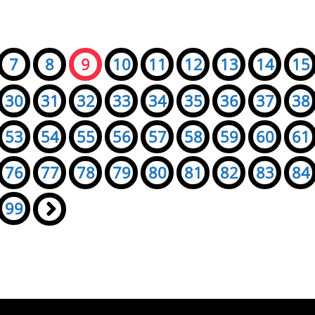
7
8
9
10
11
12
13
14
15
30
31
32
33
34
35
36
37
38
53
54
55
56
57
58
59
60
61
76
77
78
79
80
81
82
83
84
99
»