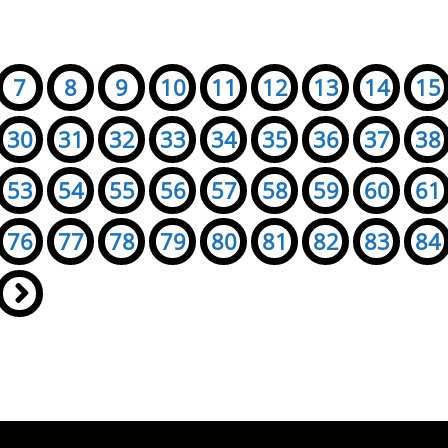
7
8
9
10
11
12
13
14
15
30
31
32
33
34
35
36
37
38
53
54
55
56
57
58
59
60
61
76
77
78
79
80
81
82
83
84
»