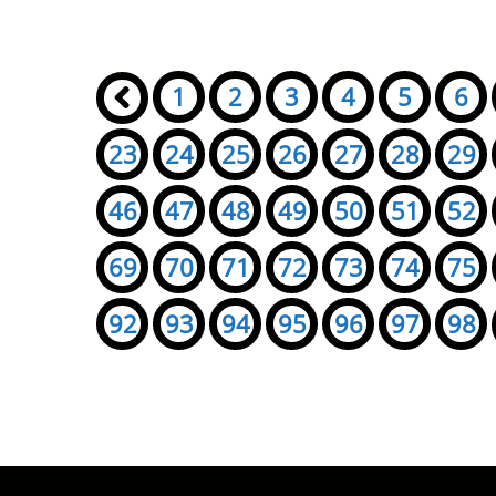
Seiten:
«
1
2
3
4
5
6
23
24
25
26
27
28
29
46
47
48
49
50
51
52
69
70
71
72
73
74
75
92
93
94
95
96
97
98