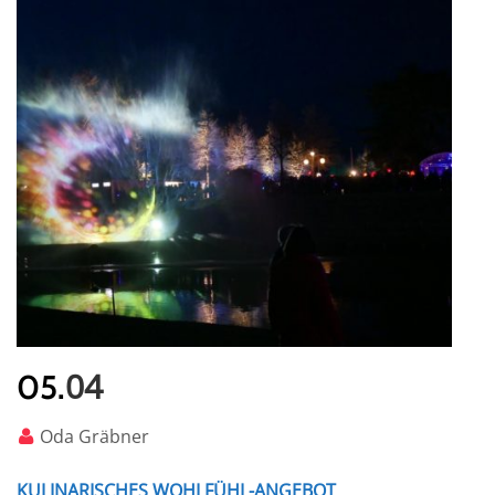
04
05.
Oda Gräbner
KULINARISCHES WOHLFÜHL-ANGEBOT