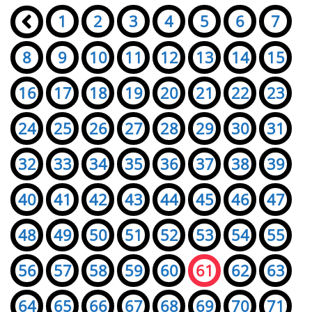
Seiten:
«
1
2
3
4
5
6
7
8
9
10
11
12
13
14
15
16
17
18
19
20
21
22
23
24
25
26
27
28
29
30
31
32
33
34
35
36
37
38
39
40
41
42
43
44
45
46
47
48
49
50
51
52
53
54
55
56
57
58
59
60
61
62
63
64
65
66
67
68
69
70
71