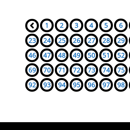
Seiten:
«
1
2
3
4
5
6
23
24
25
26
27
28
29
46
47
48
49
50
51
52
69
70
71
72
73
74
75
92
93
94
95
96
97
98