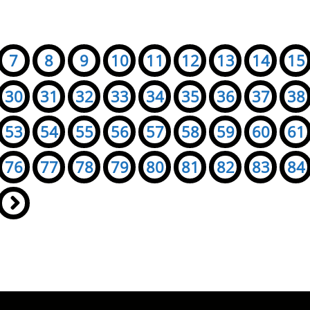
7
8
9
10
11
12
13
14
15
30
31
32
33
34
35
36
37
38
53
54
55
56
57
58
59
60
61
76
77
78
79
80
81
82
83
84
»