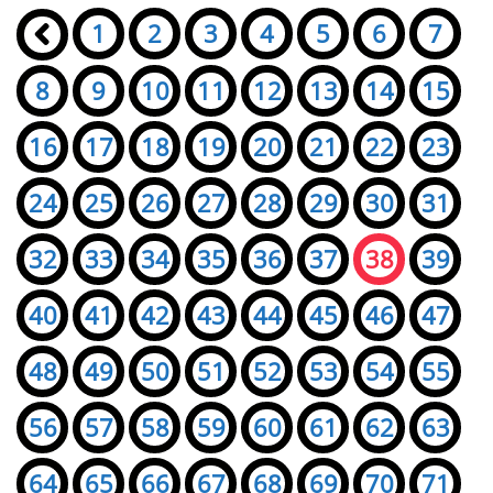
Seiten:
«
1
2
3
4
5
6
7
8
9
10
11
12
13
14
15
16
17
18
19
20
21
22
23
24
25
26
27
28
29
30
31
32
33
34
35
36
37
38
39
40
41
42
43
44
45
46
47
48
49
50
51
52
53
54
55
56
57
58
59
60
61
62
63
64
65
66
67
68
69
70
71