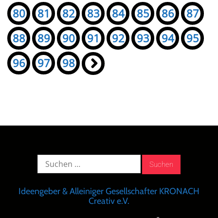
80
81
82
83
84
85
86
87
88
89
90
91
92
93
94
95
96
97
98
»
Suche
nach:
Ideengeber & Alleiniger Gesellschafter KRONACH
Creativ e.V.