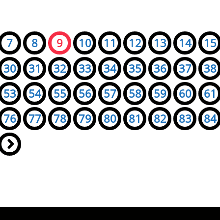
7
8
9
10
11
12
13
14
15
30
31
32
33
34
35
36
37
38
53
54
55
56
57
58
59
60
61
76
77
78
79
80
81
82
83
84
»