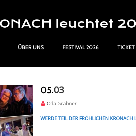
ONACH leuchtet 2
G
ÜBER UNS
FESTIVAL 2026
TICKET
03
05.
Oda Gräbner
WERDE TEIL DER FRÖHLICHEN KRONACH 