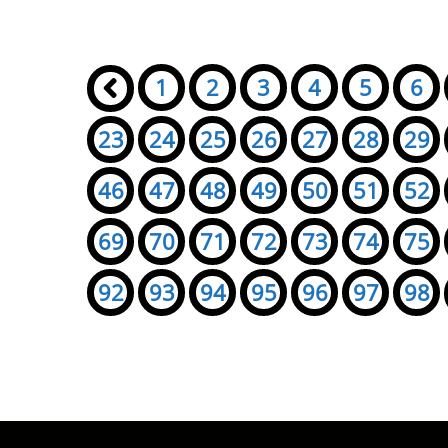
Seiten:
«
1
2
3
4
5
6
23
24
25
26
27
28
29
46
47
48
49
50
51
52
69
70
71
72
73
74
75
92
93
94
95
96
97
98