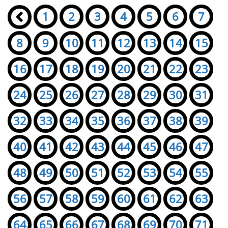
Seiten:
«
1
2
3
4
5
6
7
8
9
10
11
12
13
14
15
16
17
18
19
20
21
22
23
24
25
26
27
28
29
30
31
32
33
34
35
36
37
38
39
40
41
42
43
44
45
46
47
48
49
50
51
52
53
54
55
56
57
58
59
60
61
62
63
64
65
66
67
68
69
70
71