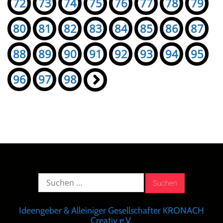
72
73
74
75
76
77
78
79
80
81
82
83
84
85
86
87
88
89
90
91
92
93
94
95
96
97
98
»
Suche
nach:
Ideengeber & Alleiniger Gesellschafter KRONACH
Creativ e.V.