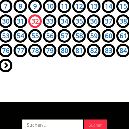
7
8
9
10
11
12
13
14
15
30
31
32
33
34
35
36
37
38
53
54
55
56
57
58
59
60
61
76
77
78
79
80
81
82
83
84
»
Suche