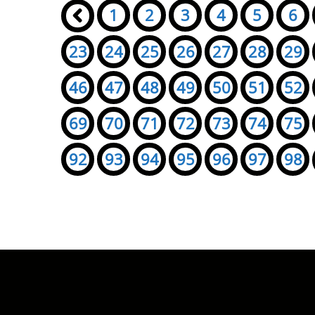
Seiten:
«
1
2
3
4
5
6
23
24
25
26
27
28
29
46
47
48
49
50
51
52
69
70
71
72
73
74
75
92
93
94
95
96
97
98