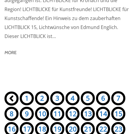
aufgegangen ist: LICHTBLICKE für Kronach und die
Region! LICHTBLICKE für Kunstfreunde! LICHTBLICKE für
Kunstschaffende! Ein Hinweis zu dem zauberhaften
LICHTBLICK 15, Lichtwünsche von Edmund Englich.
Dieser LICHTBLICK ist...
MORE
Seiten:
«
1
2
3
4
5
6
7
8
9
10
11
12
13
14
15
16
17
18
19
20
21
22
23