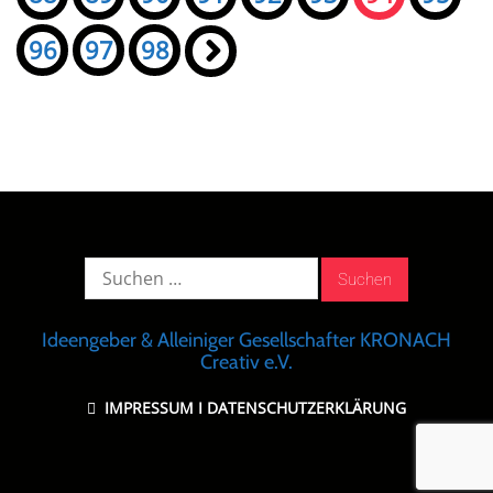
96
97
98
»
Suche
nach:
Ideengeber & Alleiniger Gesellschafter KRONACH
Creativ e.V.
IMPRESSUM
I
DATENSCHUTZERKLÄRUNG