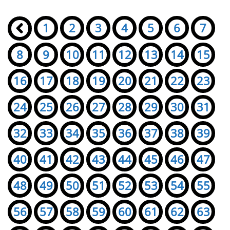
Seiten:
«
1
2
3
4
5
6
7
8
9
10
11
12
13
14
15
16
17
18
19
20
21
22
23
24
25
26
27
28
29
30
31
32
33
34
35
36
37
38
39
40
41
42
43
44
45
46
47
48
49
50
51
52
53
54
55
56
57
58
59
60
61
62
63