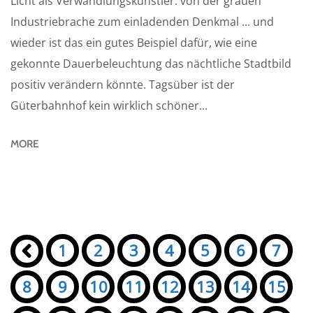
Licht als Verwandlungskünstler: von der grauen
Industriebrache zum einladenden Denkmal ... und
wieder ist das ein gutes Beispiel dafür, wie eine
gekonnte Dauerbeleuchtung das nächtliche Stadtbild
positiv verändern könnte. Tagsüber ist der
Güterbahnhof kein wirklich schöner...
MORE
Seiten:
«
1
2
3
4
5
6
7
8
9
10
11
12
13
14
15