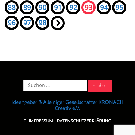
88
89
90
91
92
93
94
95
96
97
98
»
Suche
nach:
Ideengeber & Alleiniger Gesellschafter KRONACH
Creativ e.V.
IMPRESSUM
I
DATENSCHUTZERKLÄRUNG